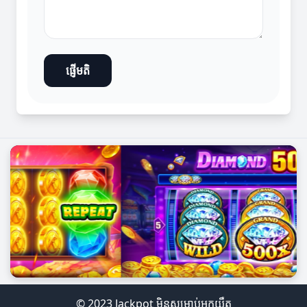
ផ្ញើមតិ
© 2023 Jackpot មិនសម្រាប់អ្នកយឺត