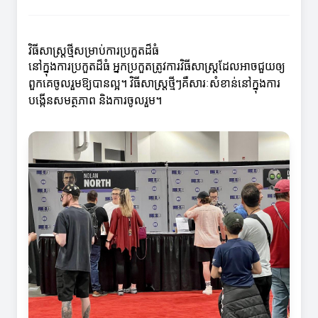
វិធីសាស្ត្រថ្មីសម្រាប់ការប្រកួតដ៏ធំ
នៅក្នុងការប្រកួតដ៏ធំ អ្នកប្រកួតត្រូវការវិធីសាស្ត្រដែលអាចជួយឲ្យ
ពួកគេចូលរួមឱ្យបានល្អ។ វិធីសាស្ត្រថ្មីៗគឺសារៈសំខាន់នៅក្នុងការ
បង្កើនសមត្ថភាព និងការចូលរួម។