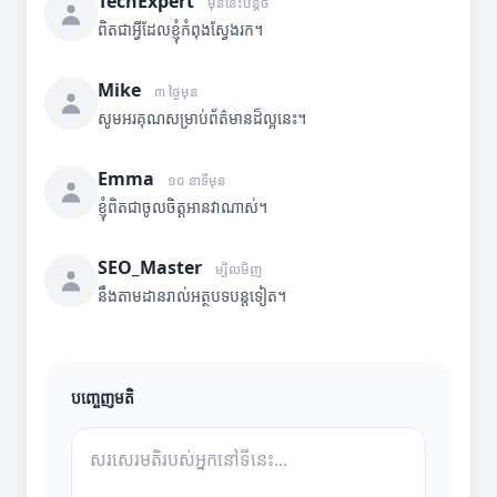
TechExpert
មុននេះបន្តិច
ពិតជាអ្វីដែលខ្ញុំកំពុងស្វែងរក។
Mike
៣ ថ្ងៃមុន
សូមអរគុណសម្រាប់ព័ត៌មានដ៏ល្អនេះ។
Emma
១០ នាទីមុន
ខ្ញុំពិតជាចូលចិត្តអានវាណាស់។
SEO_Master
ម្សិលមិញ
នឹងតាមដានរាល់អត្ថបទបន្តទៀត។
បញ្ចេញមតិ