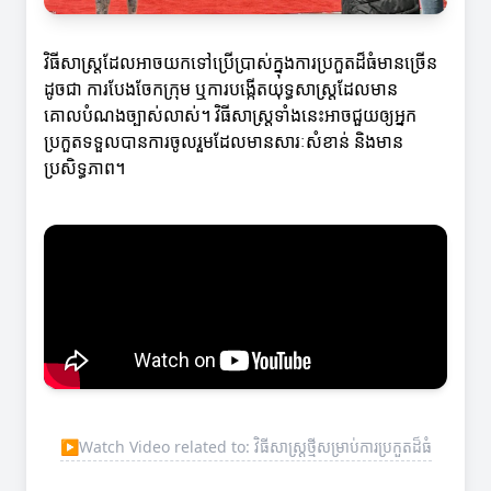
វិធីសាស្ត្រដែលអាចយកទៅប្រើប្រាស់ក្នុងការប្រកួតដ៏ធំមានច្រើន
ដូចជា ការបែងចែកក្រុម ឬការបង្កើតយុទ្ធសាស្ត្រដែលមាន
គោលបំណងច្បាស់លាស់។ វិធីសាស្ត្រទាំងនេះអាចជួយឲ្យអ្នក
ប្រកួតទទួលបានការចូលរួមដែលមានសារៈសំខាន់ និងមាន
ប្រសិទ្ធភាព។
▶
Watch Video related to: វិធីសាស្ត្រថ្មីសម្រាប់ការប្រកួតដ៏ធំ