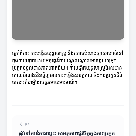
ក្រៅពីនេះ ការបង្កើតយុទ្ធសាស្ត្រ និងគោលបំណងច្បាស់លាស់នៅ
ក្នុងការប្រកួតដោយអនុវត្តន៍ការបណ្តុះបណ្តាលអាចជួយឲ្យអ្នក
ប្រកួតទទួលបានភាពជោគជ័យ។ ការបង្កើតយុទ្ធសាស្ត្រដែលមាន
គោលបំណងនឹងធ្វើឲ្យមានការតម្លើងសមត្ថភាព និងការប្រកួតដ៏ធំ
បានោះគឺជាអ្វីដែលគួរអោយអារម្មណ៍។
មុន
ផ្លូវទៅកាន់ការឈ្នះ: សមត្ថភាពផ្លូវចិត្តក្នុងការប្រកួត