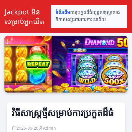
Jackpot មិន
ទំព័រដើម
ការប្រកួតដ៏ធំ
យុទ្ធសាស្ត្រលេង
សម្រាប់អ្នកយឺត
ឱកាសឈ្នះ
ការពារការបរាជ័យ
វិធីសាស្ត្រថ្មីសម្រាប់ការប្រកួតដ៏ធំ
2026-06-20
Admin