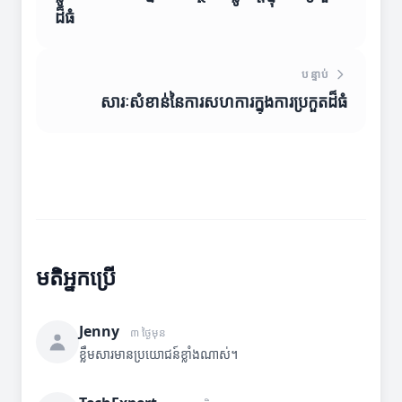
ដ៏ធំ
បន្ទាប់
សារៈសំខាន់នៃការសហការក្នុងការប្រកួតដ៏ធំ
មតិអ្នកប្រើ
Jenny
៣ ថ្ងៃមុន
ខ្លឹមសារមានប្រយោជន៍ខ្លាំងណាស់។