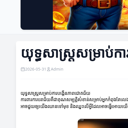
យុទ្ធសាស្ត្រសម្រាប់
2026-05-31
Admin
យុទ្ធសាស្ត្រសម្រាប់ការបង្កើនភាពជោគជ័យ
ការពារការបរាជ័យគឺជាគុណសម្បត្តិសំខាន់សម្រាប់អ្នកកំពុងតែលេ
អាចជួយឲ្យយើងឈានទៅមុខ និងឈ្នះលើអ្វីដែលអាចធ្វើអោយយ