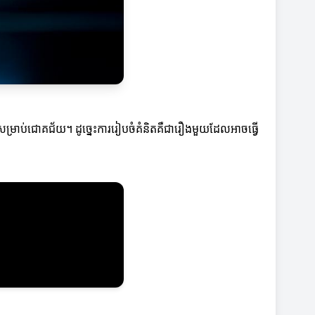
ម្រាប់ជោគជ័យ។ ដូច្នេះការរៀបចំគំនិតគឺជារឿងមួយដែលអាចធ្វើ