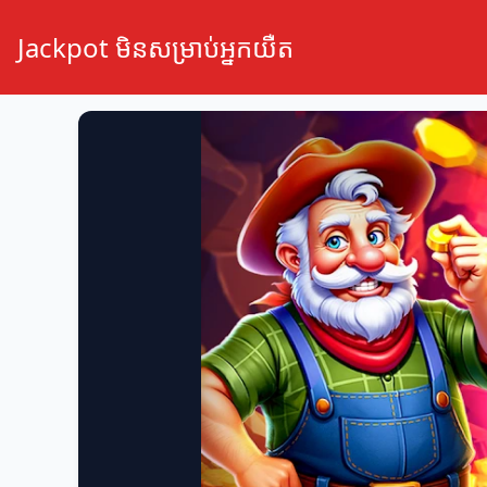
Jackpot មិនសម្រាប់អ្នកយឺត