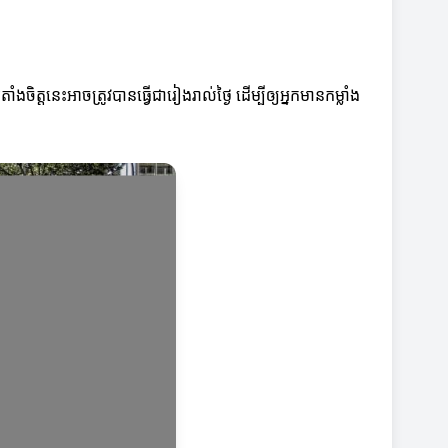
តនេះអាចត្រូវបានធ្វើជារៀងរាល់ថ្ងៃ ដើម្បីឲ្យអ្នកមានកម្លាំង