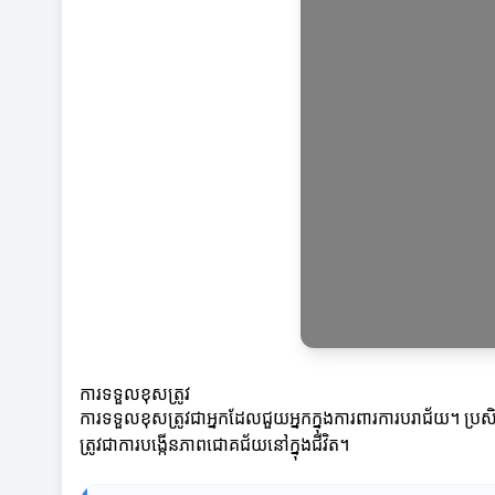
ការទទួលខុសត្រូវ
ការទទួលខុសត្រូវជាអ្នកដែលជួយអ្នកក្នុងការពារការបរាជ័យ។ ប
ត្រូវជាការបង្កើនភាពជោគជ័យនៅក្នុងជីវិត។