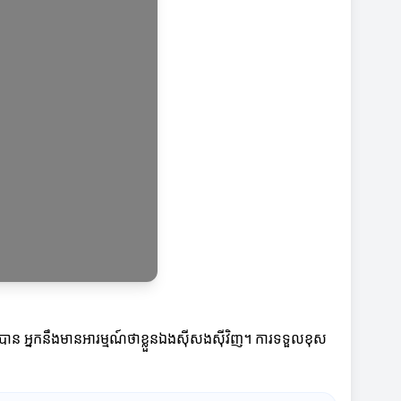
ាន អ្នកនឹងមានអារម្មណ៍ថាខ្លួនឯងស៊ីសងស៊ីវិញ។ ការទទួលខុស