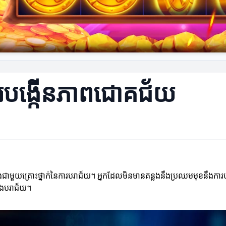
ការបង្កើនភាពជោគជ័យ
ងជាមួយគ្រោះថ្នាក់នៃការបរាជ័យ។ អ្នកដែលមិនមានគន្លងនឹងប្រឈមមុខនឹងការបរា
ើងបរាជ័យ។