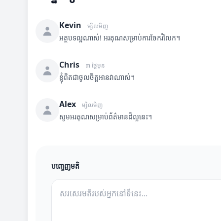
Kevin
ម្សិលមិញ
អត្ថបទល្អណាស់! អរគុណសម្រាប់ការចែករំលែក។
Chris
៣ ថ្ងៃមុន
ខ្ញុំពិតជាចូលចិត្តអានវាណាស់។
Alex
ម្សិលមិញ
សូមអរគុណសម្រាប់ព័ត៌មានដ៏ល្អនេះ។
បញ្ចេញមតិ