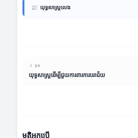
📰
យុទ្ធសាស្ត្រលេង
មុន
យុទ្ធសាស្ត្រដើម្បីជួយការពារការបរាជ័យ
មតិអ្នកប្រើ