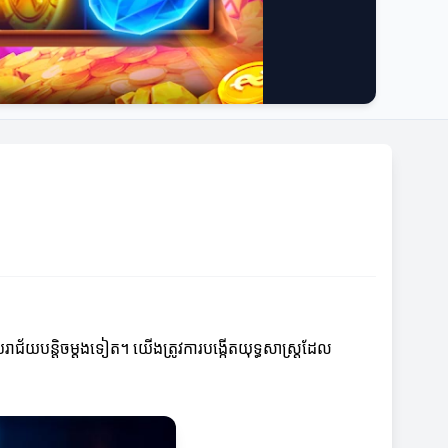
ជ័យបន្តិចម្តងទៀត។ យើងត្រូវការបង្កើតយុទ្ធសាស្ត្រដែល