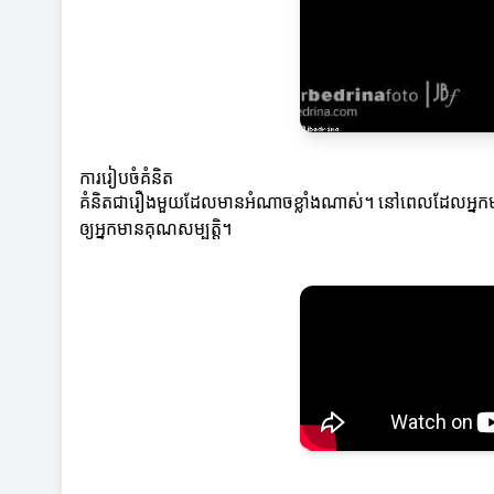
ការរៀបចំគំនិត
គំនិតជារឿងមួយដែលមានអំណាចខ្លាំងណាស់។ នៅពេលដែលអ្នកមានគំន
ឲ្យអ្នកមានគុណសម្បត្តិ។