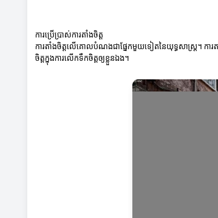
ការប្រើប្រាស់ការតាំងចិត្ត
ការតាំងចិត្តលើគោលបំណងជាផ្នែកមួយទៀតនៃយុទ្ធសាស្ត្រ។ ការតាំង
ចិត្តក្នុងការលើកទឹកចិត្តឲ្យខ្លួនឯង។