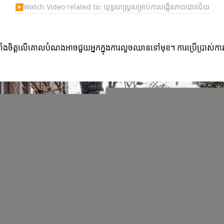
▶
Watch Video related to: យុទ្ធសាស្ត្រសម្រាប់ការបង្កើនភាពជោគជ័យ
ចិត្តលើគោលបំណងអាចជួយអ្នកក្នុងការលួចឈានទៅមុខ។ ការប្រើប្រាស់ការតាំងចិត្