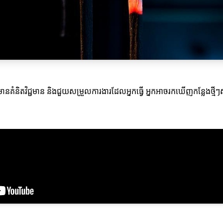
ិតវិជ្ជមាន និងជួយសម្រួលការងារដែលអ្នកធ្វើ អ្នកអាចរកឃើញកន្លែងថ្មីៗស