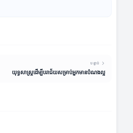
បន្ទាប់
យុទ្ធសាស្ត្រដើម្បីបរាជ័យសម្រាប់អ្នកមានបំណងល្អ