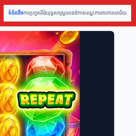
ទំព័រដើម
ការប្រកួតដ៏ធំ
យុទ្ធសាស្ត្រលេង
ឱកាសឈ្នះ
ការពារការបរាជ័យ