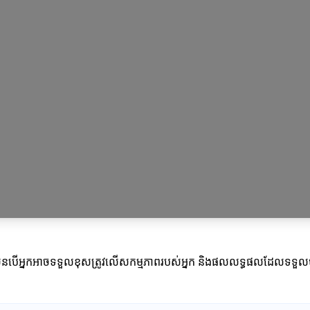
្រសិនបើអ្នកអាចទទួលខុសត្រូវលើសកម្មភាពរបស់អ្នក និងផលលទ្ធផលដែលទទួលប