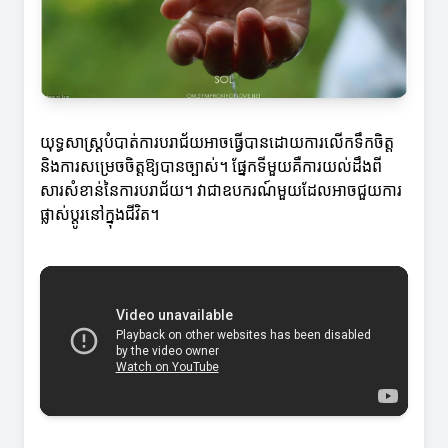
យុទ្ធសាស្ត្រ​បំបាត់ការបរាជ័យអាចធ្វើបានដោយការលើកទឹកចិត្ត
និងការសម្រេចចិត្តឱ្យបានច្បាស់។ ផ្នែកទីមួយគឺការយល់ដឹងពី
សារសំខាន់នៃការបរាជ័យ។ វាជាឧបករណ៍មួយដែលអាចជួយការ
ផ្លាស់ប្តូរនៅក្នុងជីវិត។