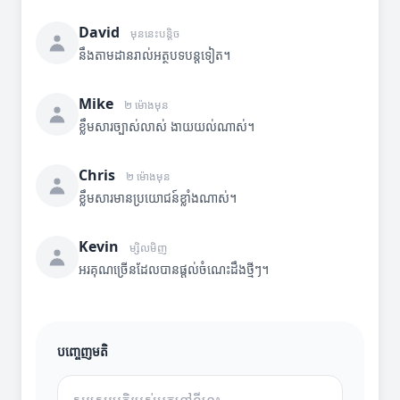
David
មុននេះបន្តិច
នឹងតាមដានរាល់អត្ថបទបន្តទៀត។
Mike
២ ម៉ោងមុន
ខ្លឹមសារច្បាស់លាស់ ងាយយល់ណាស់។
Chris
២ ម៉ោងមុន
ខ្លឹមសារមានប្រយោជន៍ខ្លាំងណាស់។
Kevin
ម្សិលមិញ
អរគុណច្រើនដែលបានផ្តល់ចំណេះដឹងថ្មីៗ។
បញ្ចេញមតិ