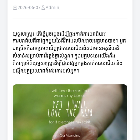
2026-06-07
Admin
យុទ្ធសាស្ត្រ៖ តើធ្វើដូចម្តេចដើម្បីឆ្លងកាត់ការបរាជ័យ?
ការបរាជ័យគឺជាផ្នែកមួយនៃជីវិតដែលមិនអាចអវត្តមានបាន។ អ្នក
ជាច្រើនក៏បានប្រទះឃើញថាការបរាជ័យពិតជាមានអត្ថន័យដ៏
សំខាន់សម្រាប់ការវិវត្តន៍ផ្ទាល់ខ្លួន។ ក្នុងអត្ថបទនេះយើងនឹង
ពិភាក្សាអំពីយុទ្ធសាស្ត្រដើម្បីជួយឱ្យអ្នកឆ្លងកាត់ការបរាជ័យ និង
បង្កើនអត្ថប្រយោជន៍រស់នៅរបស់អ្នក។