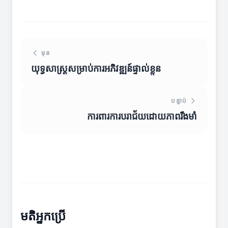
មុន
យុទ្ធសាស្ត្រសម្រាប់ការអភិវឌ្ឍន៍ផ្ទាល់ខ្លួន
បន្ទាប់
ការពារការបរាជ័យដោយភាពរឹងមាំ
មតិអ្នកប្រើ