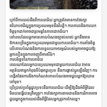
ក្រៅពីការយល់ដឹងពីការបរាជ័យ អ្នកត្រូវតែមានការថែរក្សា
ឥរិយាបថដ៏ល្អក្នុងការប្រឈមមុខនឹងវិបត្តិ។ ការគោរពនិងការយក
ចិត្តទុកដាក់អាចជារូបមន្តនៃភាពជោគជ័យ។
នៅពេលដែលអ្នកមានគោលបំណងច្បាស់លាស់ អ្នកនឹងមាន
ឱកាសច្រើនក្នុងការប្រឈមមុខជាមួយការបរាជ័យ។ ការតាំងចិត្ត
លើគោលបំណងនិងការទទួលយកអារម្មណ៍របស់អ្នកអាចជួយឱ្យ
អ្នកលឿនក្នុងការចេញពីអារសីរ័រ។
ការបរិច្ឆេទនៃការបរាជ័យ
ពេលណាដែលអ្នកបានប្រឈមមុខជាមួយការបរាជ័យ វាមាន
អត្ថន័យថាអ្នកកំពុងទីបំផុតជួបប្រទៈនឹងការផ្លាស់ប្ដូរឡើងវិញ។ ការ
បង្កើតផែនការនិងការកំណត់គោលបំណងអាចជួយអ្នកឱ្យឈាន
ទៅមុខ។
ប្រើប្រាស់ប្រព័ន្ធជួបប្រទះនឹងការបរាជ័យ ដើម្បីឱ្យដឹងអំពីអ្វីដែល
មិនបានធ្វើបានត្រឹមត្រូវ។ ការថែរក្សាការតាមដាននិងការវិភាគអាច
ជួយអ្នកក្នុងការយល់ដឹងពីអ្វីដែលអ្នកត្រូវការកែលម្អ។