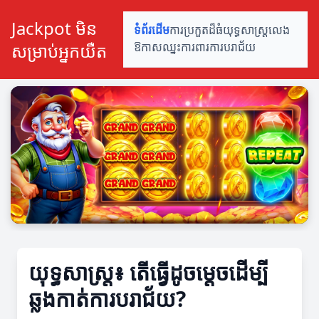
Jackpot មិន
ទំព័រដើម
ការប្រកួតដ៏ធំ
យុទ្ធសាស្ត្រលេង
សម្រាប់អ្នកយឺត
ឱកាសឈ្នះ
ការពារការបរាជ័យ
យុទ្ធសាស្ត្រ៖ តើធ្វើដូចម្តេចដើម្បី
ឆ្លងកាត់ការបរាជ័យ?