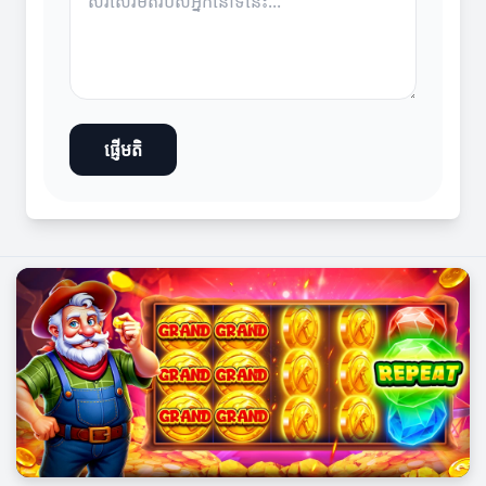
ផ្ញើមតិ