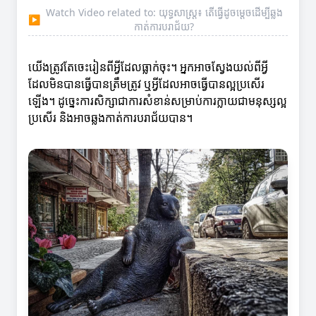
Watch Video related to: យុទ្ធសាស្ត្រ៖ តើធ្វើដូចម្តេចដើម្បីឆ្លង
▶
កាត់ការបរាជ័យ?
យើងត្រូវតែចេះរៀនពីអ្វីដែលធ្លាក់ចុះ។ អ្នកអាចស្វែងយល់ពីអ្វី
ដែលមិនបានធ្វើបានត្រឹមត្រូវ ឬអ្វីដែលអាចធ្វើបានល្អប្រសើរ
ឡើង។ ដូច្នេះការសិក្សាជាការសំខាន់សម្រាប់ការក្លាយជាមនុស្សល្អ
ប្រសើរ និងអាចឆ្លងកាត់ការបរាជ័យបាន។