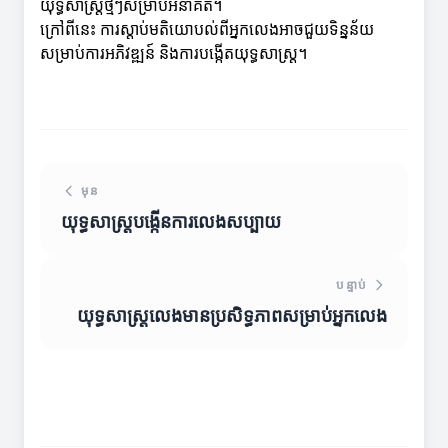
យុទ្ធសាស្ត្រថ្មីៗសម្រាប់អនាគត។
ក្រៅពីនេះ ការស្តាប់មតិយោបល់ពីអ្នកលេងអាចជួយទិន្នន័យ
សម្រាប់ការអភិវឌ្ឍន៍ និងការបង្កើតយុទ្ធសាស្ត្រ។
មុន
យុទ្ធសាស្ត្របង្កើនការលេងសប្បាយ
បន្ទាប់
យុទ្ធសាស្ត្រលេងមានប្រសិទ្ធភាពសម្រាប់អ្នកលេង