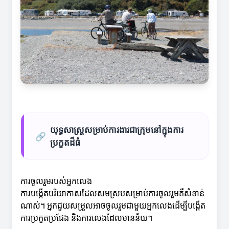
យុទ្ធសាស្ត្រសម្រាប់ការងារជាក្រុមនៅក្នុងការ
🔗
ប្រកួតដ៏ធំ
ការចូលរួមរបស់អ្នកលេង
ការបង្កើតបរិយាកាសដែលសមស្របសម្រាប់ការចូលរួមគឺសំខាន់
ណាស់។ អ្នកជួយសម្រួលអាចចូលរួមជាមួយអ្នកលេងដើម្បីបង្កើត
ការប្រកួតប្រជែង និងការលេងដែលមានន័យ។