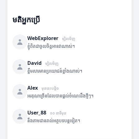
មតិអ្នកប្រើ
WebExplorer
ម្សិលមិញ
ខ្ញុំពិតជាចូលចិត្តអានវាណាស់។
David
ម្សិលមិញ
ខ្លឹមសារមានប្រយោជន៍ខ្លាំងណាស់។
Alex
មុននេះបន្តិច
អរគុណច្រើនដែលបានផ្តល់ចំណេះដឹងថ្មីៗ។
User_88
១០ នាទីមុន
នឹងតាមដានរាល់អត្ថបទបន្តទៀត។