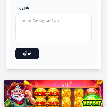
បញ្ចេញមតិ
ផ្ញើមតិ