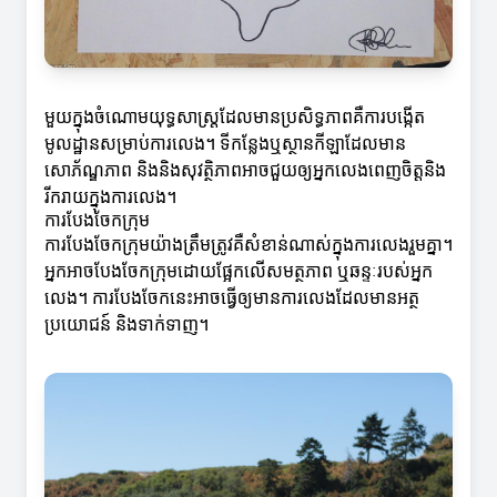
មួយក្នុងចំណោមយុទ្ធសាស្ត្រដែលមានប្រសិទ្ធភាពគឺការបង្កើត
មូលដ្ឋានសម្រាប់ការលេង។ ទីកន្លែងឬស្ថានកីឡាដែលមាន
សោភ័ណ្ឌភាព និងនិងសុវត្ថិភាពអាចជួយឲ្យអ្នកលេងពេញចិត្តនិង
រីករាយក្នុងការលេង។
ការបែងចែកក្រុម
ការបែងចែកក្រុមយ៉ាងត្រឹមត្រូវគឺសំខាន់ណាស់ក្នុងការលេងរួមគ្នា។
អ្នកអាចបែងចែកក្រុមដោយផ្អែកលើសមត្ថភាព ឬឆន្ទៈរបស់អ្នក
លេង។ ការបែងចែកនេះអាចធ្វើឲ្យមានការលេងដែលមានអត្ថ
ប្រយោជន៍ និងទាក់ទាញ។