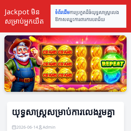
Jackpot មិន
ទំព័រដើម
ការប្រកួតដ៏ធំ
យុទ្ធសាស្ត្រលេង
សម្រាប់អ្នកយឺត
ឱកាសឈ្នះ
ការពារការបរាជ័យ
យុទ្ធសាស្ត្រសម្រាប់ការលេងរួមគ្នា
2026-06-14
Admin