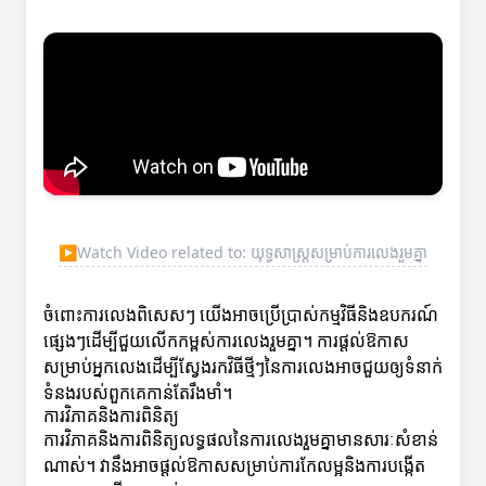
▶
Watch Video related to: យុទ្ធសាស្ត្រសម្រាប់ការលេងរួមគ្នា
ចំពោះការលេងពិសេសៗ យើងអាចប្រើប្រាស់កម្មវិធីនិងឧបករណ៍
ផ្សេងៗដើម្បីជួយលើកកម្ពស់ការលេងរួមគ្នា។ ការផ្តល់ឱកាស
សម្រាប់អ្នកលេងដើម្បីស្វែងរកវិធីថ្មីៗនៃការលេងអាចជួយឲ្យទំនាក់
ទំនងរបស់ពួកគេកាន់តែរឹងមាំ។
ការវិភាគនិងការពិនិត្យ
ការវិភាគនិងការពិនិត្យលទ្ធផលនៃការលេងរួមគ្នាមានសារៈសំខាន់
ណាស់។ វានឹងអាចផ្តល់ឱកាសសម្រាប់ការកែលម្អនិងការបង្កើត