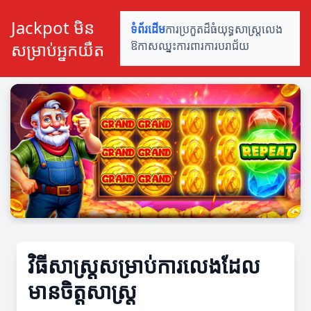
Jackpot មិន
ទំព័រដើម
ការប្រកួតដ៏ធំ
យុទ្ធសាស្ត្រលេង
សម្រាប់អ្នកយឺត
ឱកាសឈ្នះ
ការពារការបរាជ័យ
វិធីសាស្ត្រសម្រាប់ការលេងដែល
មានចិត្តសាស្ត្រ