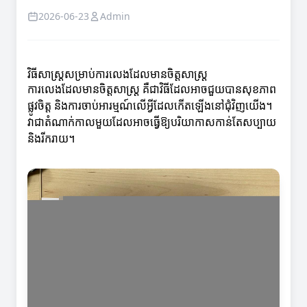
2026-06-23
Admin
វិធីសាស្ត្រសម្រាប់ការលេងដែលមានចិត្តសាស្ត្រ
ការលេងដែលមានចិត្តសាស្ត្រ គឺជាវិធីដែលអាចជួយបានសុខភាព
ផ្លូវចិត្ត និងការចាប់អារម្មណ៍លើអ្វីដែលកើតឡើងនៅជុំវិញយើង។
វាជាតំណាក់កាលមួយដែលអាចធ្វើឱ្យបរិយាកាសកាន់តែសប្បាយ
និងរីករាយ។