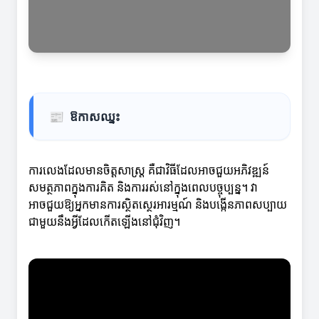
📰
ឱកាសឈ្នះ
ការលេងដែលមានចិត្តសាស្ត្រ គឺជាវិធីដែលអាចជួយអភិវឌ្ឍន៍
សមត្ថភាពក្នុងការគិត និងការរស់នៅក្នុងពេលបច្ចុប្បន្ន។ វា
អាចជួយឱ្យអ្នកមានការស្ថិតស្ថេរអារម្មណ៍ និងបង្កើនភាពសប្បាយ
ជាមួយនឹងអ្វីដែលកើតឡើងនៅជុំវិញ។