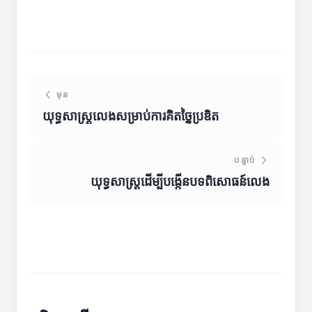
មុន
យុទ្ធសាស្ត្រលេងសម្រាប់ការគិតច្នៃប្រឌិត
បន្ទាប់
យុទ្ធសាស្ត្រដើម្បីបង្កើនបទពិសោធន៍លេង