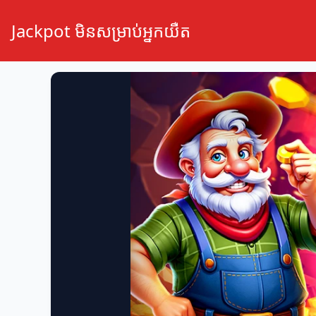
Jackpot មិនសម្រាប់អ្នកយឺត