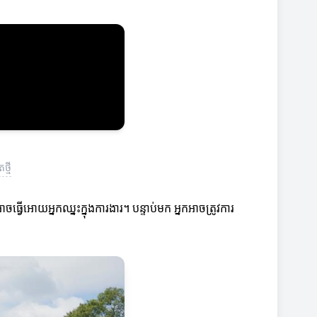
្មី
ធ្វើអោយអ្នកឈ្នះក្នុងការងារ។ បន្ទាប់មក អ្នកអាចត្រូវការ