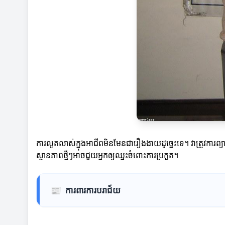
ការលូតលាស់ក្នុងអាជីពមិនមែនជារឿងងាយដូច្នេះទេ។ វាត្រូវការព្យ
ស្ថានភាពថ្មីៗអាចជួយអ្នកឲ្យឈ្នះចំពោះការប្រកួត។
📰
ការពារការបរាជ័យ