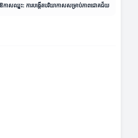
ឱកាសឈ្នះ: ការបង្កើតបរិយាកាសសម្រាប់ភាពជោគជ័យ