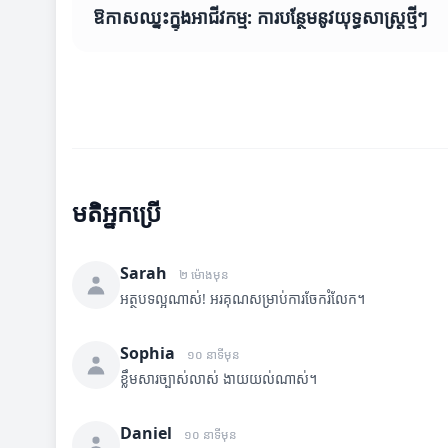
ឱកាសឈ្នះក្នុងអាជីវកម្ម: ការបន្ថែមនូវយុទ្ធសាស្ត្រថ្មីៗ
មតិអ្នកប្រើ
Sarah
២ ម៉ោងមុន
អត្ថបទល្អណាស់! អរគុណសម្រាប់ការចែករំលែក។
Sophia
១០ នាទីមុន
ខ្លឹមសារច្បាស់លាស់ ងាយយល់ណាស់។
Daniel
១០ នាទីមុន