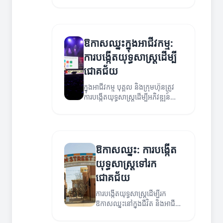
វិស័យអប់រំ និងរបៀបបង្កើតបរិយាកាស
សម្រាប់ការលូតលាស់។
ឱកាសឈ្នះក្នុងអាជីវកម្ម:
ការបង្កើតយុទ្ធសាស្ត្រដើម្បី
ជោគជ័យ
ក្នុងអាជីវកម្ម បុគ្គល និងក្រុមហ៊ុនត្រូវ
ការបង្កើតយុទ្ធសាស្ត្រដើម្បីអភិវឌ្ឍន៍
ឱកាសឈ្នះ។ អត្ថបទនេះផ្តល់រសជាតិ
ក្នុងការរកឱកាសថ្មីៗ។
ឱកាសឈ្នះ: ការបង្កើត
យុទ្ធសាស្ត្រទៅរក
ជោគជ័យ
ការបង្កើតយុទ្ធសាស្ត្រដើម្បីរក
ឱកាសឈ្នះនៅក្នុងជីវិត និងអាជីវ
កម្ម។