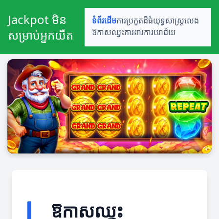
Jackpot មិន
ទំព័រដើម
ការប្រកួតដ៏ធំ
យុទ្ធសាស្ត្រលេង
សម្រាប់អ្នកយឺត
ឱកាសឈ្នះ
ការពារការបរាជ័យ
ឱកាសឈ្នះ