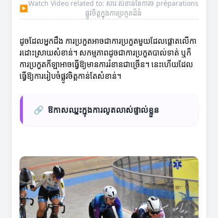
Watch Video related to: សារៈសំខាន់នៃការច préparations
▶
ផ្លូវចិត្តក្នុងការប្រកួតដ៏ធំ
ដូចដែលអ្នកដឹង ការប្រកួតអាចជាការប្រកួតមួយដែលផ្តោតលើកា
រដោះស្រាយសំខាន់។ សកម្មភាពដូចជាការប្រកួតបាល់ទាត់ ឬក៏
ការប្រកួតកីឡាអាចធ្វើឱ្យមានការរំខានជាច្រើន។ នេះហើយដែល
ធ្វើឱ្យការរៀបចំផ្លូវចិត្តកាន់តែសំខាន់។
🔗
ឱកាសឈ្នះក្នុងការលូតលាស់ផ្ទាល់ខ្លួន