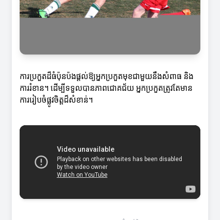
ការប្រកួតដ៏ធំប៉ុនប៉ងផ្តល់ឱ្យអ្នកប្រកួតមុខជាមួយនឹងសំពាធ និង
ការរំខាន។ ដើម្បីទទួលបានភាពជោគជ័យ អ្នកប្រកួតត្រូវតែមាន
ការរៀបចំផ្លូវចិត្តដ៏សំខាន់។