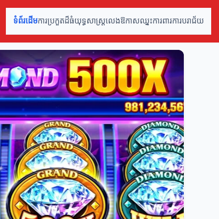
ទំព័រដើម
ការប្រកួតដ៏ធំ
យុទ្ធសាស្ត្រលេង
ឱកាសឈ្នះ
ការពារការបរាជ័យ