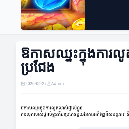
ឱកាសឈ្នះក្នុងការលូត
ប្រជែង
2026-06-27
Admin
ឱកាសឈ្នះក្នុងការលូតលាស់ផ្ទាល់ខ្លួន
ការលូតលាស់ផ្ទាល់ខ្លួនគឺជាប្រភេទមួយនៃការអភិវឌ្ឍន៍សមត្ថភាព 