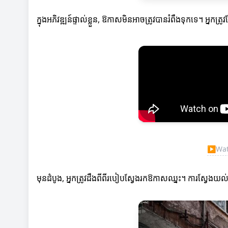
ក្នុងអភិវឌ្ឍន៍ផ្ទាល់ខ្លួន, ឱកាសមិនអាចត្រូវបានរំពឹងទុកទេ។ អ្នកត្រូ
▶
Watc
មុនដំបូង, អ្នកត្រូវដឹងពីពីរបៀបស្វែងរកឱកាសឈ្នះ។ ការស្វែងយល់ពី