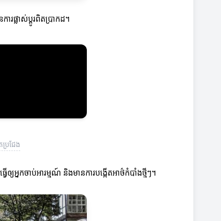
នការផ្លាស់ប្តូរពិតប្រាកដ។
តប្រជែង
ឲ្យអ្នកចាប់អារម្មណ៍ និងមានការបង្កើតអាថ៌កំបាំងថ្មីៗ។