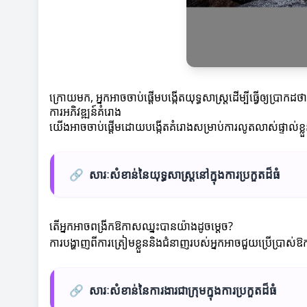
ក្រោយមក, អ្នកអាចចាប់ផ្តើមបង្កើតយុទ្ធសាស្ត្រដើម្បីធ្វើឲ្
ការអភិវឌ្ឍន៍គំរោង
យើងអាចចាប់ផ្តើមដោយបង្កើតគំរោងសម្រាប់ការលូតលាស់ផ្ទាល់ខ្លួ
🔗
សារៈសំខាន់នៃយុទ្ធសាស្ត្រនៅក្នុងការប្រកួតដ៏ធំ
តើអ្នកអាចពង្រីកឱកាសឈ្នះបានយ៉ាងដូចម្តេច?
ការបង្ហាញពីការត្រៀមខ្លួននិងជំនាញរបស់អ្នកអាចជួយប្រើប្រាស់ឱ
🔗
សារៈសំខាន់នៃការងារជាក្រុមក្នុងការប្រកួតដ៏ធំ