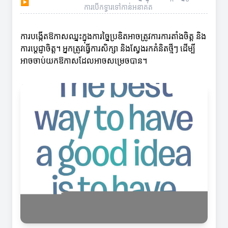
▶
ការបើកទ្វារទៅកាន់អនាគត
ការបង្កើតឱកាសឈ្នះក្នុងការច្នៃប្រឌិតអាចត្រូវការការតាំងចិត្ត និង
ការប្តេជ្ញាចិត្ត។ អ្នកត្រូវធ្វើការសិក្សា និងស្វែងរកគំនិតថ្មីៗ ដើម្បី
អាចចាប់យកឱកាសដែលអាចសម្រេចបាន។