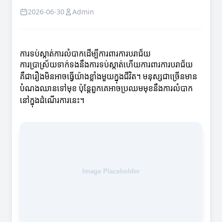
2026-06-30
Admin
ការទប់ស្កាត់ការលំបាកដើម្បីការពារការបរាជ័យ
ការប្រាស្រ័យទាក់ទងនឹងការទប់ស្កាត់ហើយការពារការបរាជ័យ
គឺជារឿងមិនអាចធ្វើយ៉ាងខ្លាំងមួយក្នុងជីវិត។ មនុស្សជាច្រើនមាន
បំណងឈានទៅមុខ ប៉ុន្តែពួកគេអាចប្រឈមមុខនឹងការលំបាក
នៅក្នុងដំណើរការនេះ។