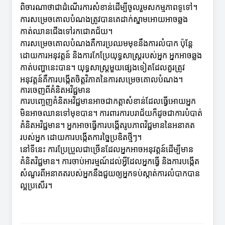
ពិចារណាថាជាដំណើរការសំខាន់ដើម្បីចូលរួមសកម្មភាពទូទៅ។
ការសម្រេចគោលបំណងត្រូវបានគេដាក់ស្នាមអោយអាចឆ្លង
កាត់ឈានជើងទៅរកជោគជ័យ។
ការសម្រេចគោលបំណងគឺការប្រឈមមុខនឹងការលំបាក ប៉ុន្តែ
ដោយការអនុវត្តន៍ និងការកែប្រែយុទ្ធសាស្ត្ររបស់អ្នក អ្នកអាចឆ្លង
កាត់បញ្ហានេះបាន។ យុទ្ធសាស្ត្រមួយផ្សេងទៀតដែលគួរត្រូវ
អនុវត្តន៍គឺការបង្កើតចិត្តវិភាគនៃការសម្រេចគោលបំណង។
ការចេញពីគំនិតអវិជ្ជមាន
ការបញ្ចេញគំនិតអវិជ្ជមានអាចជាកត្តាសំខាន់ដែលធ្វើអោយអ្នក
មិនអាចឈានទៅមុខបាន។ ការពារការបរាជ័យក៏ដូចជាការបំបាត់
គំនិតអវិជ្ជមាន។ អ្នកអាចធ្វើការបង្កើតរូបភាពវិជ្ជមាននៃអនាគត
របស់អ្នក ដោយការបង្កើតការច្នៃប្រឌិតថ្មីៗ។
នៅទីនេះ ការប្រែប្រួលជាច្រើនដែលអ្នកអាចអនុវត្តន៍ដើម្បីមាន
គំនិតវិជ្ជមាន។ ការចាប់អារម្មណ៍ដល់អ្វីដែលអ្នកធ្វើ និងការបង្កើត
សំណួរពីអនាគតរបស់អ្នកនឹងជួយឲ្យអ្នកទប់ស្កាត់ការលំបាកបាន
ល្អប្រសើរ។