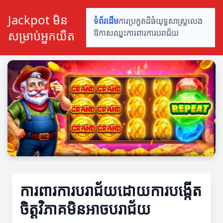
Jackpot មិន
ទំព័រដើម
ការប្រកួតដ៏ធំ
យុទ្ធសាស្ត្រលេង
សម្រាប់អ្នកយឺត
ឱកាសឈ្នះ
ការពារការបរាជ័យ
ការពារការបរាជ័យដោយការបង្កើត
ចិត្តវិភាគមិនអាចបរាជ័យ