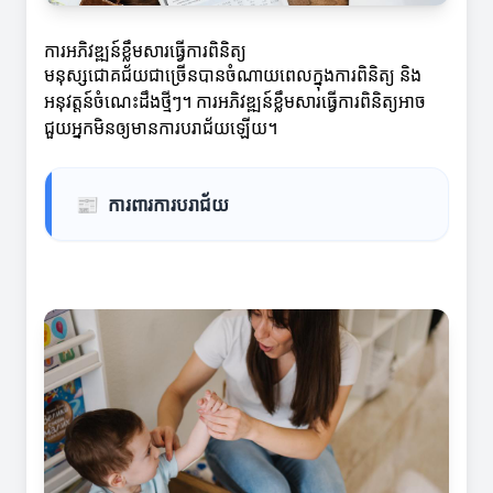
ការអភិវឌ្ឍន៍ខ្លឹមសារធ្វើការពិនិត្យ
មនុស្សជោគជ័យជាច្រើនបានចំណាយពេលក្នុងការពិនិត្យ និង
អនុវត្តន៍ចំណេះដឹងថ្មីៗ។ ការអភិវឌ្ឍន៍ខ្លឹមសារធ្វើការពិនិត្យអាច
ជួយអ្នកមិនឲ្យមានការបរាជ័យឡើយ។
📰
ការពារការបរាជ័យ