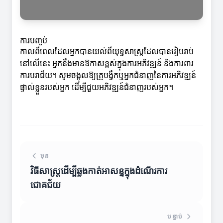
ការបញ្ចប់
កាលពីពេលដែលអ្នកបានយល់ពីយុទ្ធសាស្ត្រដែលបានរៀបរាប់
នៅលើនេះ អ្នកនឹងមានឱកាសខ្ពស់ក្នុងការអភិវឌ្ឍន៍ និងការពារ
ការបរាជ័យ។ សូមចង្អុលឱ្យគ្រូបង្វឹកឬអ្នកជំនាញនៃការអភិវឌ្ឍន៍
ផ្ទាល់ខ្លួនរបស់អ្នក ដើម្បីជួយអភិវឌ្ឍន៍ជំនាញរបស់អ្នក។
មុន
វិធីសាស្ត្រដើម្បីឆ្លងកាត់អាសន្នក្នុងដំណើរការ
ជោគជ័យ
បន្ទាប់