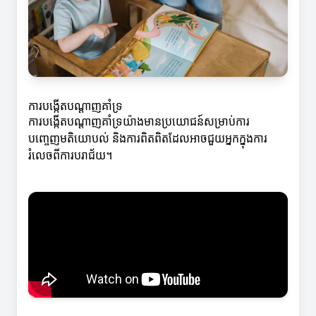
ការបង្កើតបណ្តាញគាំទ្រ
ការបង្កើតបណ្តាញគាំទ្រយ៉ាងមានប្រយោជន៍សម្រាប់ការ
បញ្ចេញមតិយោបល់ និងការពិតពិតដែលអាចជួយអ្នកក្នុងការ
រំលេចពីការបរាជ័យ។