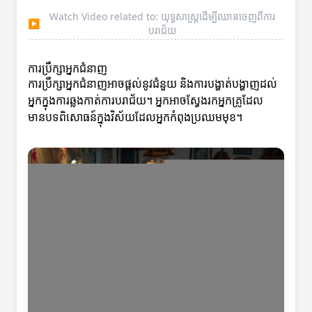
Watch Video related to: យុទ្ធសាស្ត្រដើម្បីឈានចេញពីការ
▶
បរាជ័យ
ការប្រឹក្សាអ្នកជំនាញ
ការប្រឹក្សាអ្នកជំនាញអាចផ្តល់នូវជំនួយ និងការបង្ហាត់បង្ហាញដល់
អ្នកក្នុងការឆ្លងកាត់ការបរាជ័យ។ អ្នកអាចស្វែងរកអ្នកគ្រូដែល
មានបទពិសោធន៍ក្នុងវិស័យដែលអ្នកកំពុងប្រឈមមុខ។