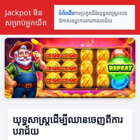
Jackpot មិន
ទំព័រដើម
ការប្រកួតដ៏ធំ
យុទ្ធសាស្ត្រលេង
សម្រាប់អ្នកយឺត
ឱកាសឈ្នះ
ការពារការបរាជ័យ
យុទ្ធសាស្ត្រដើម្បីឈានចេញពីការ
បរាជ័យ