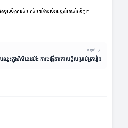
វតែចូលចិត្តការទំនាក់ទំនងនិងចាប់អារម្មណ៍តទៅលើគ្នា។
បន្ទាប់
្នះក្នុងវិស័យអប់រំ: ការបង្កើតឱកាសថ្មីសម្រាប់អ្នករៀន