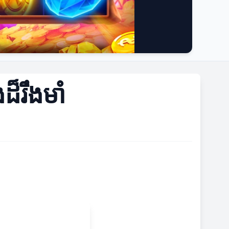
៏រឹងមាំ