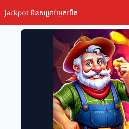
Jackpot មិនសម្រាប់អ្នកយឺត