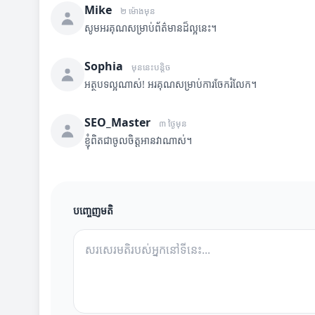
Mike
២ ម៉ោងមុន
សូមអរគុណសម្រាប់ព័ត៌មានដ៏ល្អនេះ។
Sophia
មុននេះបន្តិច
អត្ថបទល្អណាស់! អរគុណសម្រាប់ការចែករំលែក។
SEO_Master
៣ ថ្ងៃមុន
ខ្ញុំពិតជាចូលចិត្តអានវាណាស់។
បញ្ចេញមតិ