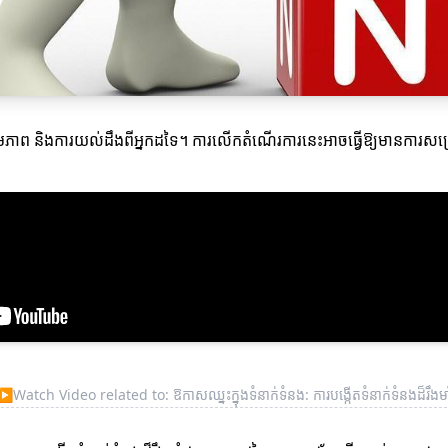
និងការយល់ដឹងពីអ្នកដទៃ។ ការលើកតំណើរការនេះអាចធ្វើឱ្យមានការសម្រេចចិត្
▶
Watch Video related to: ឱកាសឈ្នះក្នុងទំនាក់ទំនង: ការបង្កើតទំនាក់ទំនងដ៏រឹងមា