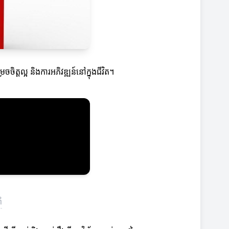
តល្អ និងការអភិវឌ្ឍន៍នៅក្នុងជីវិត។
ំ