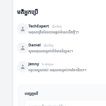
មតិអ្នកប្រើ
TechExpert
ម្សិលមិញ
អរគុណច្រើនដែលបានផ្តល់ចំណេះដឹងថ្មីៗ។
Daniel
ម្សិលមិញ
សូមអរគុណសម្រាប់ព័ត៌មានដ៏ល្អនេះ។
Jenny
២ ម៉ោងមុន
អត្ថបទល្អណាស់! អរគុណសម្រាប់ការចែករំលែក។
បញ្ចេញមតិ