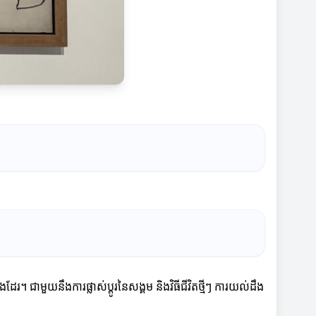
ែរ។ ជាមួយនឹងការផ្លាស់ប្តូរនៃសង្គម និងវិធីជីវិតថ្មីៗ ការយល់ដឹង