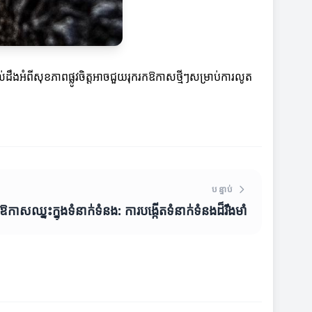
ឹងអំពីសុខភាពផ្លូវចិត្តអាចជួយរុករកឱកាសថ្មីៗសម្រាប់ការលូត
បន្ទាប់
ឱកាសឈ្នះក្នុងទំនាក់ទំនង: ការបង្កើតទំនាក់ទំនងដ៏រឹងមាំ