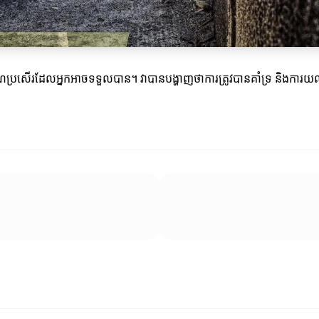
ាណប្រសើរដែលអ្នកអាចទទួលបាន។ វាបានបង្ហាញថាការត្រូវបានគាំទ្រ និងការយល់ដ