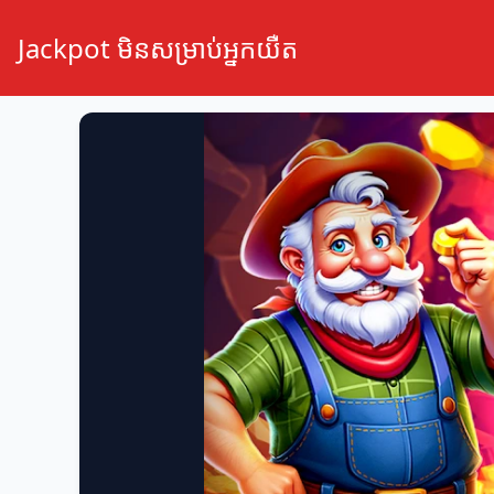
Jackpot មិនសម្រាប់អ្នកយឺត