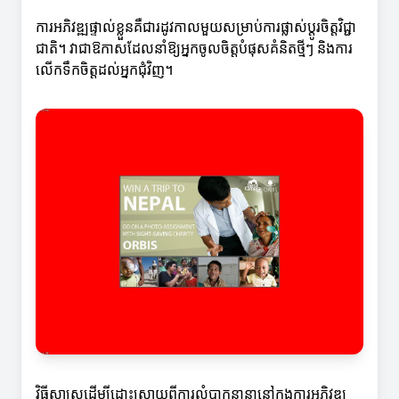
ការអភិវឌ្ឍផ្ទាល់ខ្លួនគឺជារដូវកាលមួយសម្រាប់ការផ្លាស់ប្តូរចិត្តវិជ្ជា
ជាតិ។ វាជាឱកាសដែលនាំឱ្យអ្នកចូលចិត្តបំផុសគំនិតថ្មីៗ និងការ
លើកទឹកចិត្តដល់អ្នកជុំវិញ។
វិធីសាស្ត្រដើម្បីដោះស្រាយពីការលំបាកនានានៅក្នុងការអភិវឌ្ឍ