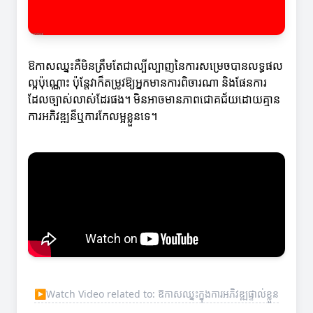
ឱកាសឈ្នះគឺមិនត្រឹមតែជាល្បីល្បាញនៃការសម្រេចបានលទ្ធផល
ល្អប៉ុណ្ណោះ ប៉ុន្តែវាក៏តម្រូវឱ្យអ្នកមានការពិចារណា និងផែនការ
ដែលច្បាស់លាស់ដែរផង។ មិនអាចមានភាពជោគជ័យដោយគ្មាន
ការអភិវឌ្ឍន៏ឬការកែលម្អខ្លួនទេ។
▶
Watch Video related to: ឱកាសឈ្នះក្នុងការអភិវឌ្ឍផ្ទាល់ខ្លួន