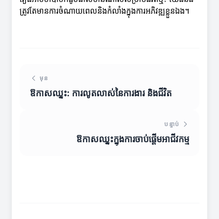
ត្រូវតែមានការចំណាយពេលនិងកំលាំងក្នុងការអភិវឌ្ឍខ្លួនឯង។
មុន
ឱកាសឈ្នះ: ការលូតលាស់នៃការងារ និងជីវិត
បន្ទាប់
ឱកាសឈ្នះក្នុងការចាប់ផ្តើមអាជីវកម្ម