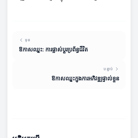
មុន
ឱកាសឈ្នះ: ការផ្លាស់ប្តូរប្រព័ន្ធជីវិត
បន្ទាប់
ឱកាសឈ្នះក្នុងការអភិវឌ្ឍផ្ទាល់ខ្លួន