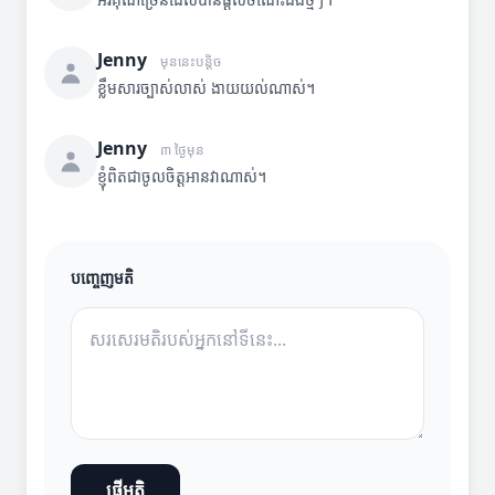
Jenny
មុននេះបន្តិច
ខ្លឹមសារច្បាស់លាស់ ងាយយល់ណាស់។
Jenny
៣ ថ្ងៃមុន
ខ្ញុំពិតជាចូលចិត្តអានវាណាស់។
បញ្ចេញមតិ
ផ្ញើមតិ