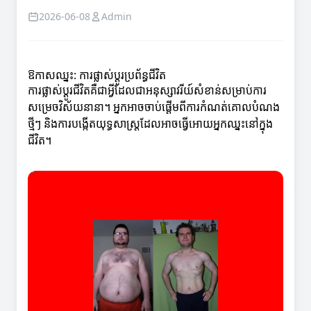
2026-06-08
Admin
ឱកាសឈ្នះ: ការផ្លាស់ប្តូរប្រព័ន្ធជីវិត
ការផ្លាស់ប្តូរជីវិតគឺជាអ្វីដែលជាអនុស្សាវរីយ៍សំខាន់សម្រាប់ការ
សម្រេចវិស័យនានា។ អ្នកអាចចាប់ផ្តើមពីការកំណត់គោលបំណង
ថ្មីៗ និងការបង្កើតយុទ្ធសាស្ត្រដែលអាចធ្វើអោយអ្នកឈ្នះនៅក្នុង
ជីវិត។