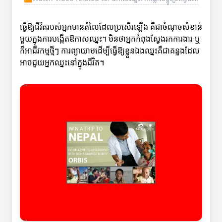
ធ្វើឱ្យជីវិតរបស់អ្នកមានតំលៃដែលប្រសើរឡើង គឺជាចំណុចសំខាន់
មួយក្នុងការបង្កើតឱកាសឈ្នះ។ មិនថាអ្នកកំពុងស្វែងរកការងារ ឬ
ក៏អាជីវកម្មថ្មីៗ ការព្យាយាមដើម្បីធ្វើឱ្យខ្លួនឯងឈ្នះគឺជាគន្លងដែល
អាចជួយអ្នកឈ្នះនៅក្នុងជីវិត។