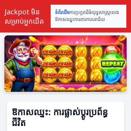
Jackpot មិន
ទំព័រដើម
ការប្រកួតដ៏ធំ
យុទ្ធសាស្ត្រលេង
សម្រាប់អ្នកយឺត
ឱកាសឈ្នះ
ការពារការបរាជ័យ
ឱកាសឈ្នះ: ការផ្លាស់ប្តូរប្រព័ន្ធ
ជីវិត