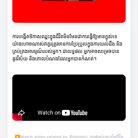
ការបង្កើតឱកាសឈ្នះក្នុងជីវិតមិនមែនជាការធ្វើឱ្យមានក្នុស់ទេ
យ៉ាងហោចណាស់វាគួរត្រូវមានការប្រែប្រួលក្នុងការយល់ដឹង និង
គ្រប់គ្រងអារម្មណ៍របស់អ្នក។ ជាលទ្ធផល អ្នកអាចសម្រេចបាន
នូវវីស័យ និងគោលបំណងដែលអ្នកបានកំណត់។
▶
Watch Video related to: ឱកាសឈ្នះ: ការផ្លាស់ប្តូរប្រព័ន្ធជីវិត