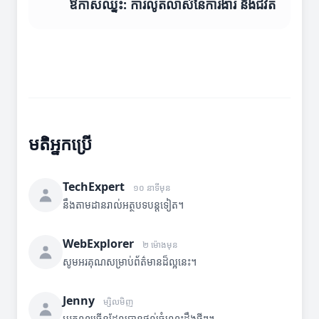
ឱកាសឈ្នះ: ការលូតលាស់នៃការងារ និងជីវិត
មតិអ្នកប្រើ
TechExpert
១០ នាទីមុន
នឹងតាមដានរាល់អត្ថបទបន្តទៀត។
WebExplorer
២ ម៉ោងមុន
សូមអរគុណសម្រាប់ព័ត៌មានដ៏ល្អនេះ។
Jenny
ម្សិលមិញ
អរគុណច្រើនដែលបានផ្តល់ចំណេះដឹងថ្មីៗ។