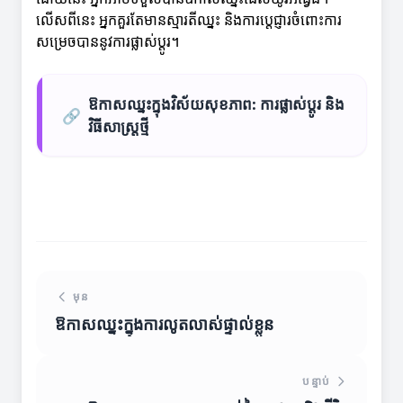
លើសពីនេះ អ្នកគួរតែមានស្មារតីឈ្នះ និងការប្តេជ្ញារចំពោះការ
សម្រេចបាននូវការផ្លាស់ប្តូរ។
ឱកាសឈ្នះក្នុងវិស័យសុខភាព: ការផ្លាស់ប្តូរ និង
🔗
វិធីសាស្ត្រថ្មី
មុន
ឱកាសឈ្នះក្នុងការលូតលាស់ផ្ទាល់ខ្លួន
បន្ទាប់